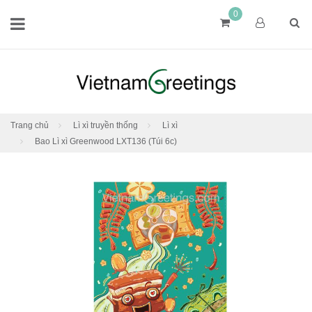
0
Trang chủ
Lì xì truyền thống
Lì xì
Bao Lì xì Greenwood LXT136 (Túi 6c)