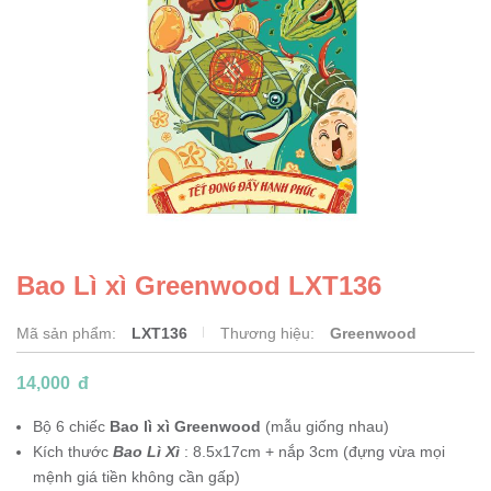
Bao Lì xì Greenwood LXT136
Mã sản phẩm:
LXT136
Thương hiệu:
Greenwood
14,000
đ
Bộ 6 chiếc
Bao lì xì Greenwood
(mẫu giống nhau)
Kích thước
Bao Lì Xì
: 8.5x17cm + nắp 3cm (đựng vừa mọi
mệnh giá tiền không cần gấp)