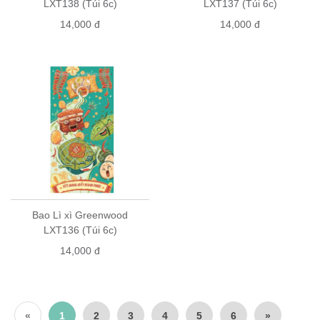
LXT138 (Túi 6c)
LXT137 (Túi 6c)
14,000 đ
14,000 đ
Bao Lì xì Greenwood
LXT136 (Túi 6c)
14,000 đ
«
1
2
3
4
5
6
»