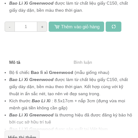
Bao Lì Xì Greenwood
được làm từ chất liệu giấy C150, chất
giấy dày dặn, bền màu theo thời gian.
Thêm vào giỏ hàng
-
+
Mô tả
Bình luận
Bộ 6 chiếc
Bao lì xì Greenwood
(mẫu giống nhau)
Bao Lì Xì Greenwood
được làm từ chất liệu giấy C150, chất
giấy dày dặn, bền màu theo thời gian. Kết hợp cùng với kỹ
thuật in ấn sắc nét, tạo nên vẻ đẹp sang trọng.
Kích thước
Bao Lì Xì
: 8.5x17cm + nắp 3cm (đựng vừa mọi
mệnh giá tiền không cần gấp)
Bao Lì Xì Greenwood
là thương hiệu đã
được đăng ký bảo hộ
bởi cục sở hữu trí tuệ
Bao Lì Xì Greenwood
được sản xuất tại Việt Nam
Bao Lì Xì Greenwood
được vẽ bởi các họa sĩ Việt Nam với
Hiển thị thêm