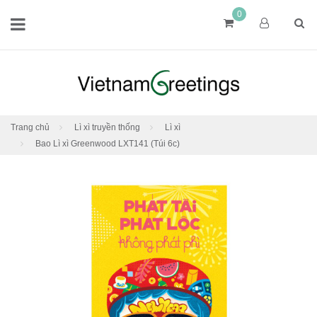
0
Trang chủ
Lì xì truyền thống
Lì xì
Bao Lì xì Greenwood LXT141 (Túi 6c)