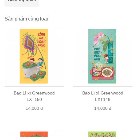
những hình ảnh trang trí mang đậm sắc xuân tượng trưng
cho sự đầm ấm, sức sinh sôi nảy nở dồi dào, phúc lộc, niềm
Sản phẩm cùng loại
vui và sự may mắn cho mọi người trong năm mới.
Tặng
Bao Lì xì
vào ngày tết nguyên đán là một trong những
nét đẹp truyền thống của Việt Nam và các nước Á Đông. Với
ý nghĩa đó, Bao Lì Xì sẽ là món quà không thể thiếu mà
chúng ta có thể dành tặng cho những người thân yêu vào
ngày đầu năm mới.
Ngoài sử dụng làm quà tặng,
Bao Lì Xì
còn có thể dùng để
trang trí cành đào, cây quất, sẽ tô điểm cho không gian gia
đình bạn thêm phần sinh động, nổi bật.
Chúng tôi có xuất hoá đơn VAT theo quy định hiện hành
Mua sỉ vui lòng liên hệ: 0904147007 (Zalo/Viber)
Bao Lì xì Greenwood
Bao Lì xì Greenwood
LXT150
LXT148
14,000 đ
14,000 đ