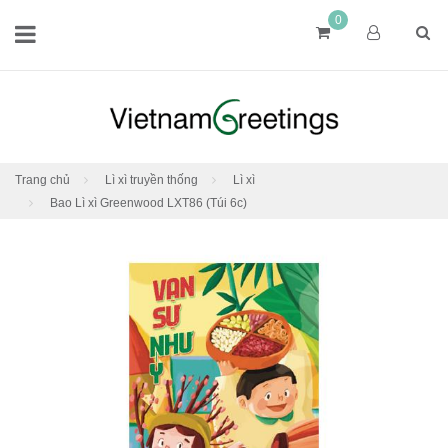
0
Trang chủ
Lì xì truyền thống
Lì xì
Bao Lì xì Greenwood LXT86 (Túi 6c)