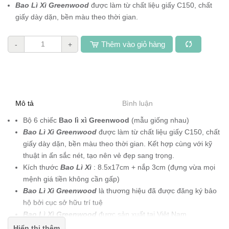
Bao Lì Xì Greenwood
được làm từ chất liệu giấy C150, chất
giấy dày dặn, bền màu theo thời gian.
Thêm vào giỏ hàng
-
+
Mô tả
Bình luận
Bộ 6 chiếc
Bao lì xì Greenwood
(mẫu giống nhau)
Bao Lì Xì Greenwood
được làm từ chất liệu giấy C150, chất
giấy dày dặn, bền màu theo thời gian. Kết hợp cùng với kỹ
thuật in ấn sắc nét, tạo nên vẻ đẹp sang trọng.
Kích thước
Bao Lì Xì
: 8.5x17cm + nắp 3cm (đựng vừa mọi
mệnh giá tiền không cần gấp)
Bao Lì Xì Greenwood
là thương hiệu đã
được đăng ký bảo
hộ bởi cục sở hữu trí tuệ
Bao Lì Xì Greenwood
được sản xuất tại Việt Nam
Bao Lì Xì Greenwood
được vẽ bởi các họa sĩ Việt Nam với
Hiển thị thêm