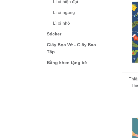
Lì xì hiện đại
Lì xì ngang
Lì xì nhỏ
Sticker
Giấy Bọc Vở - Giấy Bao
Tập
Bằng khen tặng bé
Thiệ
Thi