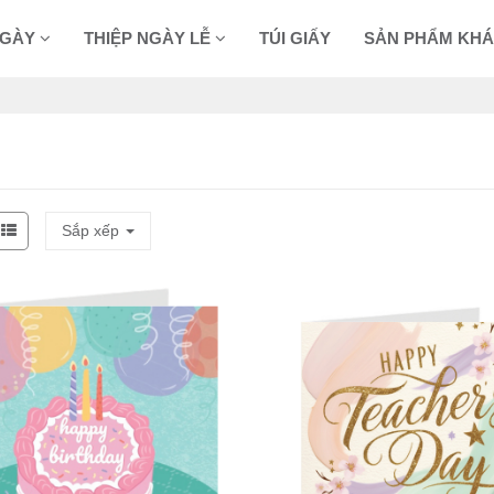
NGÀY
THIỆP NGÀY LỄ
TÚI GIẤY
SẢN PHẨM KH
Sắp xếp