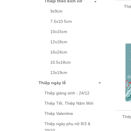
Thiệp theo kích cỡ
Thi
9x9cm
7.5x10.5cm
10x15cm
12x18cm
16x24cm
10.5x18cm
13x19cm
Thiệp ngày lễ
Thiệp giáng sinh - 24/12
Thiệp Tết, Thiệp Năm Mới
Thiệp Valentine
Thiệ
Thiệp ngày phụ nữ 8/3 &
20/10