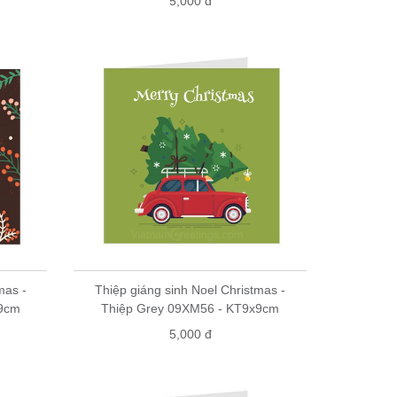
5,000 đ
mas -
Thiệp giáng sinh Noel Christmas -
x9cm
Thiệp Grey 09XM56 - KT9x9cm
5,000 đ