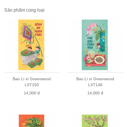
sắc nét, tạo nên vẻ đẹp sang trọng.
Kích thước
Bao Lì Xì
: 8.5 x 17cm, đựng vừa tờ tiền 500k mà
Sản phẩm cùng loại
không cần phải gấp.
Bao Lì Xì Greenwood
được sản xuất tại Việt Nam
Bao Lì Xì Greenwood
là thương hiệu đã được đăng ký bảo
hộ bởi cục sở hữu trí tuệ
Ngoài sử dụng làm quà tặng,
Bao Lì Xì
còn có thể dùng để
trang trí cành đào, cây quất, sẽ tô điểm cho không gian gia
đình bạn thêm phần sinh động, nổi bật.
Chúng tôi có xuất hoá đơn giá trị gia tăng
Hướng dẫn mua hàng
1/ Mua lẻ online: đặt hàng theo trình tự trên website, chúng tôi sẽ
Bao Lì xì Greenwood
Bao Lì xì Greenwood
liên hệ để xác nhận đơn hàng và giao hàng.
LXT150
LXT148
2/ Mua lẻ offline: hãy ghé qua các nhà sách và cửa hàng quà
14,000 đ
14,000 đ
tặng và hỏi mua
bao lì xì Greenwood
.
Bao lì xì Greenwood
có
bán tại hầu hết các siêu thị, nhà sách lớn và cửa hàng quà tặng
trên toàn quốc.
3/ Mua sỉ và đặt in lì xì có logo doanh nghiệp: vui lòng liên hệ số
điện thoại 0904147007 (zalo/viber) để được báo giá