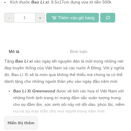
Kích thước
Bao Lì xì
: 8.5x17cm đựng vừa tờ tiền 500k
Thêm vào giỏ hàng
-
+
Mô tả
Bình luận
Tặng
Bao Lì xì
vào ngày tết nguyên đán là một trong những nét
đẹp truyền thống của Việt Nam và các nước Á Đông. Với ý nghĩa
đó, Bao Lì Xì sẽ là món quà không thể thiếu mà chúng ta có thể
dành tặng cho những người thân yêu vào ngày đầu năm mới.
Bao Lì Xì Greenwood
được vẽ bởi các họa sĩ Việt Nam với
những hình ảnh trang trí mang đậm sắc xuân tượng trưng
cho sự đầm ấm, sức sinh sôi nảy nở dồi dào, phúc lộc, niềm
vui và sự may mắn cho mọi người trong năm mới.
Bao Lì Xì Greenwood
được làm từ chất liệu giấy C150 dày
Hiển thị thêm
dặn, bền màu theo thời gian. Kết hợp cùng với kỹ thuật in ấn