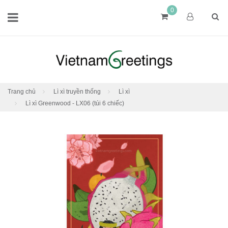
0
Trang chủ
Lì xì truyền thống
Lì xì
Lì xì Greenwood - LX06 (túi 6 chiếc)