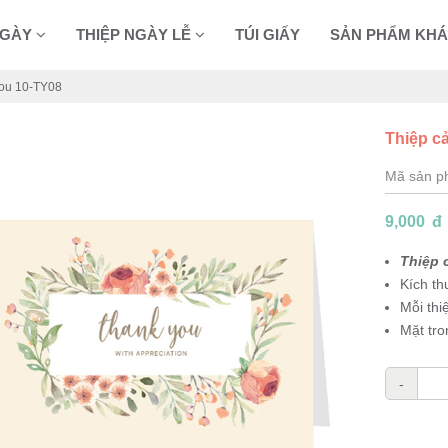
NGÀY
THIỆP NGÀY LỄ
TÚI GIẤY
SẢN PHẨM KH
ou 10-TY08
Thiệp c
Mã sản 
9,000
đ
Thiệp 
Kích t
Mỗi thi
Mặt tro
-