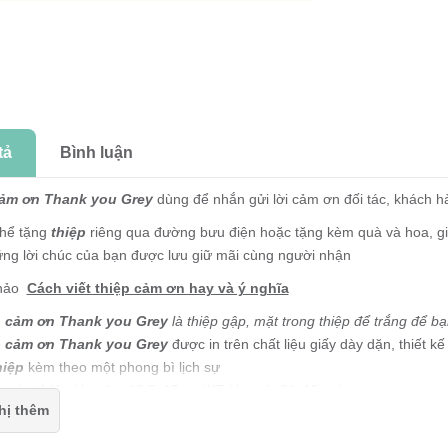
tả
Bình luận
ảm ơn Thank you Grey
dùng để nhắn gửi lời cảm ơn đối tác, khách h
thể tặng
thiệp
riêng qua đường bưu điện hoặc tặng kèm quà và hoa, g
ững lời chúc của bạn được lưu giữ mãi cùng người nhận
hảo
Cách viết thiệp cảm ơn hay và ý nghĩa
p cảm ơn Thank you Grey
là thiệp gập, mặt trong thiệp để trắng để bạn
p cảm ơn Thank you Grey
được in trên chất liệu giấy dày dặn, thiết 
hiệp
kèm theo một phong bì lịch sự
thước
thiệp
khi gập: 10.5x15cm (KT khi mở: 21x15cm)
hị thêm
p cảm ơn Thank you
được thiết kế và sản xuất tại Việt Nam
 Grey
là thương hiệu đã được đăng ký bảo hộ bởi cục sở hữu trí tuệ