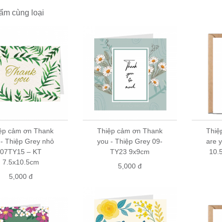
dẫn mua hàng
ẩm cùng loại
 online: đặt hàng theo trình tự trên website, chúng tôi sẽ liên hệ để 
ẻ tại cửa hàng: Thiệp Grey có bán tại hầu hết các nhà sách lớn và cử
và cửa hàng quà tặng và hỏi mua
Thiệp
cảm ơn Thank you
Grey
: vui lòng liên hệ số điện thoại 0904147007 (zalo/viber) để được báo g
ệp cảm ơn Thank
Thiệp cảm ơn Thank
Thiệp
 - Thiệp Grey nhỏ
you - Thiệp Grey 09-
are 
07TY15 – KT
TY23 9x9cm
10.
7.5x10.5cm
5,000 đ
5,000 đ