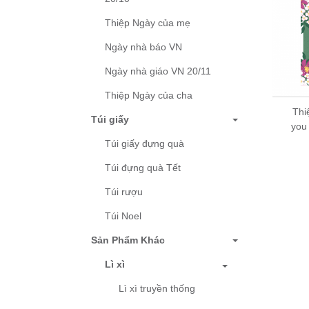
Thiệp Ngày của mẹ
Ngày nhà báo VN
Ngày nhà giáo VN 20/11
Thiệp Ngày của cha
Thiệp cảm ơn Thank
you - Thiệp Grey nhỏ
Thi
Túi giấy
07TY16 – KT
you
7.5x10.5cm
Túi giấy đựng quà
5,000 đ
Túi đựng quà Tết
Túi rượu
Túi Noel
Sản Phẩm Khác
Lì xì
Lì xì truyền thống