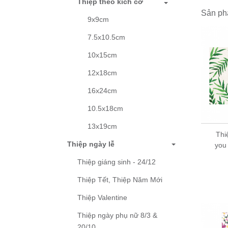
Thiệp theo kích cỡ
Hướng 
Sản ph
9x9cm
Mua lẻ
7.5x10.5cm
Mua l
sách 
10x15cm
Mua sỉ
12x18cm
16x24cm
10.5x18cm
13x19cm
Thiệp sinh nhật
Thi
Thiệp ngày lễ
Birthday Grey 09BD60
you
- 9x9 cm
Thiệp giáng sinh - 24/12
5,000 đ
Thiệp Tết, Thiệp Năm Mới
Thiệp Valentine
Thiệp ngày phụ nữ 8/3 &
20/10