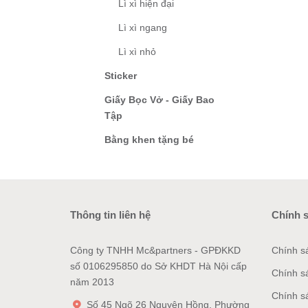
Lì xì hiện đại
Lì xì ngang
Lì xì nhỏ
Sticker
Giấy Bọc Vở - Giấy Bao
Tập
Bằng khen tặng bé
Thông tin liên hệ
Chính 
Công ty TNHH Mc&partners - GPĐKKD
Chính s
số 0106295850 do Sở KHDT Hà Nội cấp
Chính s
năm 2013
Chính s
Số 45 Ngõ 26 Nguyên Hồng, Phường