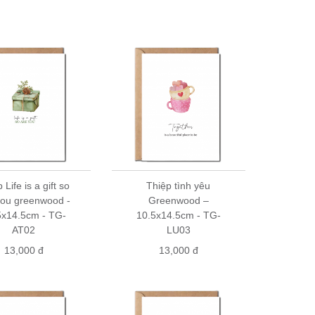
xác nhận đơn hàng và giao hàng
a hàng quà tặng trên toàn quốc. Hãy ghé qua các nhà
iá
 Life is a gift so
Thiệp tình yêu
you greenwood -
Greenwood –
5x14.5cm - TG-
10.5x14.5cm - TG-
AT02
LU03
13,000 đ
13,000 đ