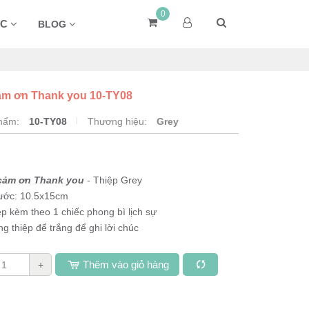
0
ÁC
BLOG
ảm ơn Thank you 10-TY08
phẩm:
10-TY08
Thương hiệu:
Grey
cảm ơn Thank you
-
Thiệp Grey
hước: 10.5x15cm
ệp kèm theo 1 chiếc phong bì lịch sự
ng thiệp để trắng để ghi lời chúc
Thêm vào giỏ hàng
+