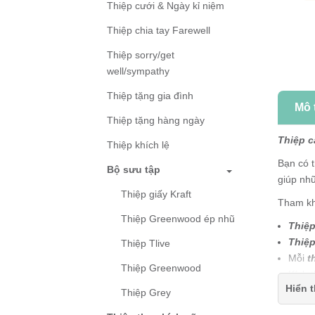
Thiệp cưới & Ngày kỉ niệm
Thiệp chia tay Farewell
Thiệp sorry/get
well/sympathy
Thiệp tặng gia đình
Mô 
Thiệp tặng hàng ngày
Thiệp
c
Thiệp khích lệ
Bạn có 
Bộ sưu tập
giúp nh
Thiệp giấy Kraft
Tham k
Thiệp Greenwood ép nhũ
Thiệ
Thiệ
Thiệp Tlive
Mỗi
t
Thiệp Greenwood
Kích 
Hiển t
Thiệ
Thiệp Grey
Thiệp