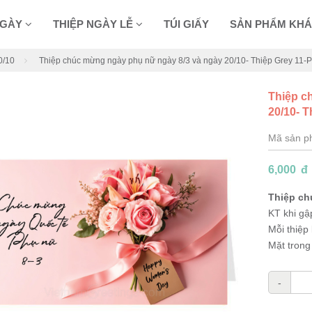
NGÀY
THIỆP NGÀY LỄ
TÚI GIẤY
SẢN PHẨM KH
0/10
Thiệp chúc mừng ngày phụ nữ ngày 8/3 và ngày 20/10- Thiệp Grey 11
Thiệp c
20/10- 
Mã sản 
6,000
đ
Thiệp ch
KT khi gậ
Mỗi thiệp
Mặt trong 
-