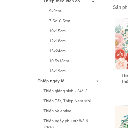
Thiệp theo kích cỡ
Mỗi thiệ
Sản ph
9x9cm
Thiệp đư
Thương 
7.5x10.5cm
Hướng 
10x15cm
Mua lẻ o
12x18cm
Mua lẻ t
16x24cm
biết cử
Mua sỉ: 
10.5x18cm
13x19cm
Thiệp chúc mừng ngày
Thi
Thiệp ngày lễ
phụ nữ ngay 8/3 và
Thi
ngày 20/10 - Thiệp
Thiệp giáng sinh - 24/12
Grey...
Thiệp Tết, Thiệp Năm Mới
6,000 đ
Thiệp Valentine
Thiệp ngày phụ nữ 8/3 &
20/10