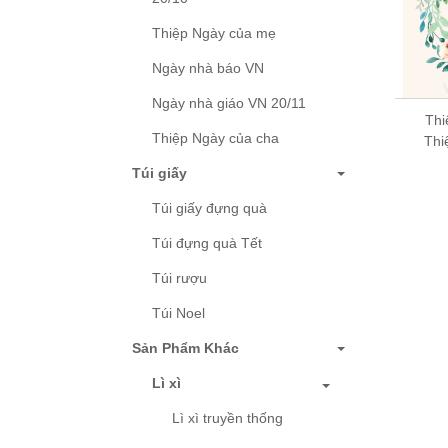
Thiệp Ngày của mẹ
Ngày nhà báo VN
Ngày nhà giáo VN 20/11
Thi
Thiệp Ngày của cha
Thi
Thiệp ngày phụ nữ -
Túi giấy
Thiệp Grey 09-PN45
Túi giấy đựng quà
5,000 đ
Túi đựng quà Tết
Túi rượu
Túi Noel
Sản Phẩm Khác
Lì xì
Lì xì truyền thống