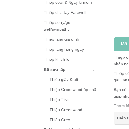
Thiệp cưới & Ngày kỉ niệm
Thiệp chia tay Farewell
Thiệp sorry/get
well/sympathy
Thiệp tặng gia đình
Mô 
Thiệp tặng hàng ngày
Thiệp c
Thiệp khích lệ
nhân ngà
Bộ sưu tập
Thiệp có
Thiệp giấy Kraft
gái...nh
Bạn có t
Thiệp Greenwood ép nhũ
giúp nh
Thiệp Tlive
Tham k
Thiệp Greenwood
Thiệp 
Hiển t
Thiệp Grey
Kích th
Thiệp 