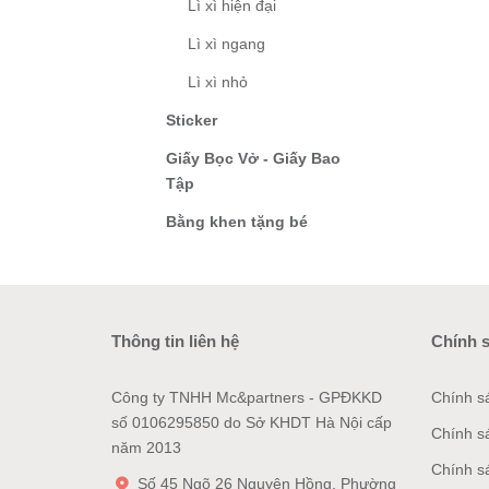
Lì xì hiện đại
Lì xì ngang
Lì xì nhỏ
Sticker
Giấy Bọc Vở - Giấy Bao
Tập
Bằng khen tặng bé
Thông tin liên hệ
Chính 
Công ty TNHH Mc&partners - GPĐKKD
Chính s
số 0106295850 do Sở KHDT Hà Nội cấp
Chính s
năm 2013
Chính s
Số 45 Ngõ 26 Nguyên Hồng, Phường