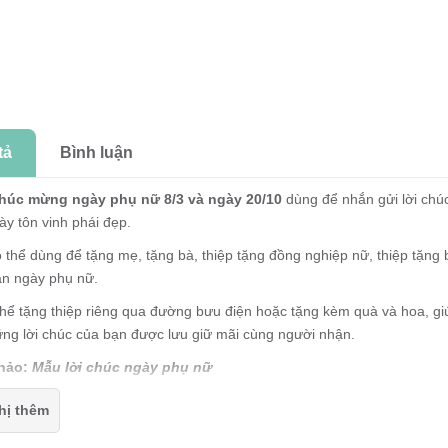
tả
Bình luận
húc mừng ngày phụ nữ 8/3 và ngày 20/10
dùng để nhắn gửi lời chú
y tôn vinh phái đẹp.
 thể dùng để tặng mẹ, tặng bà, thiệp tặng đồng nghiệp nữ, thiệp tặng b
ân ngày phụ nữ.
hể tặng thiệp riêng qua đường bưu điện hoặc tặng kèm quà và hoa, gi
ững lời chúc của bạn được lưu giữ mãi cùng người nhận.
hảo:
Mẫu lời chúc ngày phụ nữ
chúc mừng ngày phụ nữ
là thiệp gập, mặt trong thiệp để trắng để bạn 
hị thêm
ước khi gập: 10.5x18cm (KT khi mở: 21x18cm)
chúc mừng ngày phụ nữ
được in trên chất liệu giấy dày dặn, thiết kế