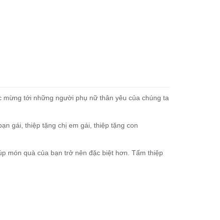
c mừng tới những người phụ nữ thân yêu của chúng ta
ạn gái, thiệp tặng chị em gái, thiệp tặng con
úp món quà của bạn trở nên đặc biệt hơn. Tấm thiệp
ghi lời chúc.
 cẩn thận, màu sắc hấp dẫn