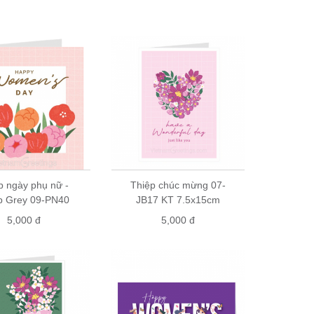
c nhận đơn hàng và giao hàng
à tặng trên toàn quốc. Hãy liên hệ với chúng tôi để
p ngày phụ nữ -
Thiệp chúc mừng 07-
p Grey 09-PN40
JB17 KT 7.5x15cm
5,000 đ
5,000 đ