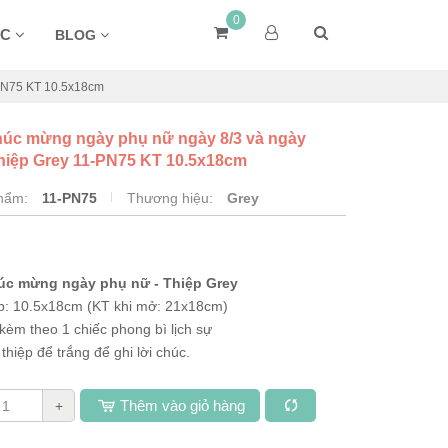
0
ÁC
BLOG
-PN75 KT 10.5x18cm
húc mừng ngày phụ nữ ngày 8/3 và ngày
Thiệp Grey 11-PN75 KT 10.5x18cm
phẩm:
11-PN75
Thương hiệu:
Grey
úc mừng ngày phụ nữ - Thiệp Grey
p: 10.5x18cm (KT khi mở: 21x18cm)
 kèm theo 1 chiếc phong bì lịch sự
thiệp để trắng để ghi lời chúc.
Thêm vào giỏ hàng
+