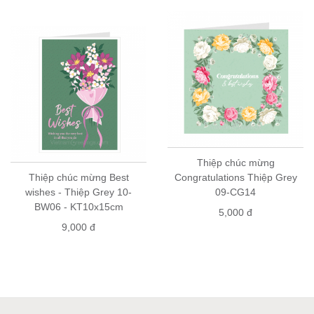
mua
Thiệp
Greenwood
Mua sỉ: vui lòng liên hệ số điện thoại 0904147007 (zalo/viber)
để được báo giá
Thiệp chúc mừng
Thiệp chúc mừng Best
Congratulations Thiệp Grey
wishes - Thiệp Grey 10-
09-CG14
BW06 - KT10x15cm
5,000 đ
9,000 đ