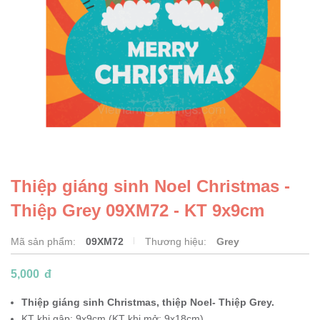
Thiệp giáng sinh Noel Christmas -
Thiệp Grey 09XM72 - KT 9x9cm
Mã sản phẩm:
09XM72
Thương hiệu:
Grey
5,000
đ
Thiệp giáng sinh Christmas, thiệp Noel- Thiệp Grey.
KT khi gập: 9x9cm (KT khi mở: 9x18cm).