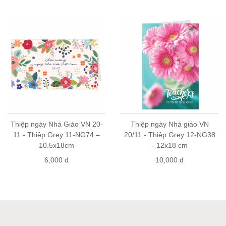
để biết cửa hàng gần bạn nhất.
Mua sỉ: vui lòng liên hệ số điện thoại 0904147007 (zalo/viber).
Thiệp ngày Nhà Giáo VN 20-
Thiệp ngày Nhà giáo VN
11 - Thiệp Grey 11-NG74 –
20/11 - Thiệp Grey 12-NG38
10.5x18cm
- 12x18 cm
6,000 đ
10,000 đ