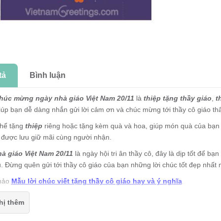
tả
Bình luận
húc mừng ngày nhà giáo Việt Nam 20/11
là
thiệp
tặng thầy giáo
,
th
iúp bạn dễ dàng nhắn gửi lời cảm ơn và chúc mừng tới thầy cô giáo t
thể tặng
thiệp
riêng hoặc tặng kèm quà và hoa, giúp món quà của bạn t
 được lưu giữ mãi cùng người nhận.
à giáo Việt Nam 20/11
là ngày hội tri ân thầy cô, đây là dịp tốt để b
. Đừng quên gửi tới thầy cô giáo của bạn những lời chúc tốt đẹp nhất
hảo
Mẫu lời chúc viết tặng thầy cô giáo hay và ý nghĩa
 chúc mừng ngày nhà giáo Việt Nam 20/11
là thiệp gập, mặt trong t
hị thêm
thước khi gập: 9x9cm (KT khi mở: 9x18cm)
 chúc mừng ngày nhà giáo Việt Nam 20/11
được in trên chất liệu g