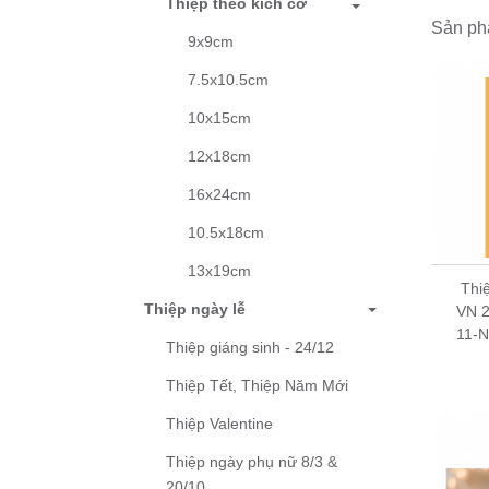
Thiệp theo kích cỡ
Mỗi
t
Sản ph
9x9cm
Thiệ
Thươn
7.5x10.5cm
Hướng 
10x15cm
Mua lẻ
12x18cm
Mua l
16x24cm
biết 
Mua sỉ
10.5x18cm
13x19cm
Thiệp sinh nhật
Thi
Thiệp ngày lễ
Birthday Grey 09BD60
VN 2
- 9x9 cm
11-
Thiệp giáng sinh - 24/12
5,000 đ
Thiệp Tết, Thiệp Năm Mới
Thiệp Valentine
Thiệp ngày phụ nữ 8/3 &
20/10