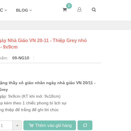
0
ÁC
BLOG
gày Nhà Giáo VN 20-11 - Thiệp Grey nhỏ
- 9x9cm
phẩm:
09-NG10
tặng thầy cô giáo nhân ngày nhà giáo VN 20/11 -
Grey
 gập: 9x9cm (KT khi mở: 9x18cm)
ệp kèm theo 1 chiếc phong bì lịch sự
ng thiệp để trắng để ghi lời chúc
Thêm vào giỏ hàng
+