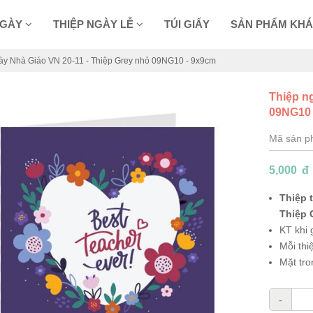
NGÀY
THIỆP NGÀY LỄ
TÚI GIẤY
SẢN PHẨM KH
ày Nhà Giáo VN 20-11 - Thiệp Grey nhỏ 09NG10 - 9x9cm
Thiệp n
09NG10 
Mã sản 
5,000
đ
Thiệp 
Thiệp 
KT khi
Mỗi thi
Mặt tro
-