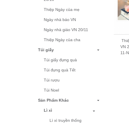
Thiệp Ngày của mẹ
Ngày nhà báo VN
Ngày nhà giáo VN 20/11
Thiệp Ngày của cha
Thiệp ngày Nhà Giáo
Thi
VN 20-11 - Thiệp Grey
VN 2
Túi giấy
11-NG77 – 10.5x18cm
11-
Túi giấy đựng quà
6,000 đ
Túi đựng quà Tết
Túi rượu
Túi Noel
Sản Phẩm Khác
Lì xì
Lì xì truyền thống