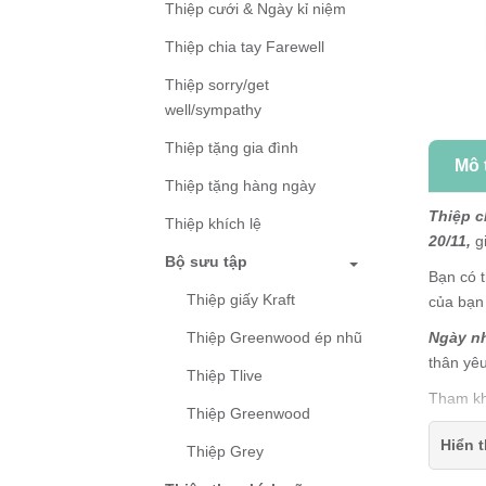
Thiệp cưới & Ngày kỉ niệm
Thiệp chia tay Farewell
Thiệp sorry/get
well/sympathy
Thiệp tặng gia đình
Mô 
Thiệp tặng hàng ngày
Thiệp c
Thiệp khích lệ
20/11,
g
Bộ sưu tập
Bạn có 
Thiệp giấy Kraft
của bạn
Ngày nh
Thiệp Greenwood ép nhũ
thân yêu
Thiệp Tlive
Tham k
Thiệp Greenwood
Thiệp
Hiển t
Thiệp Grey
Kích 
Thiệp