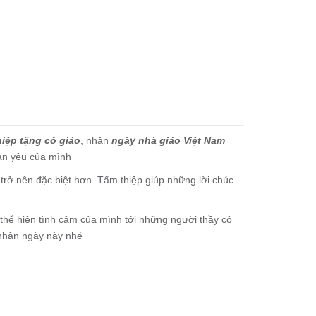
iệp tặng cô giáo
, nhân
ngày nhà giáo Việt Nam
hân yêu của mình
rở nên đặc biệt hơn. Tấm thiệp giúp những lời chúc
ạn thể hiện tình cảm của mình tới những người thầy cô
 nhân ngày này nhé
hiệp để trắng để bạn ghi lời chúc.
iấy dày dặn, thiết kế cẩn thận, màu sắc hấp dẫn