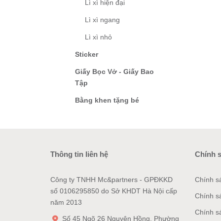
Lì xì hiện đại
Lì xì ngang
Lì xì nhỏ
Sticker
Giấy Bọc Vở - Giấy Bao
Tập
Bằng khen tặng bé
Thông tin liên hệ
Chính 
Công ty TNHH Mc&partners - GPĐKKD
Chính s
số 0106295850 do Sở KHDT Hà Nội cấp
Chính s
năm 2013
Chính s
Số 45 Ngõ 26 Nguyên Hồng, Phường