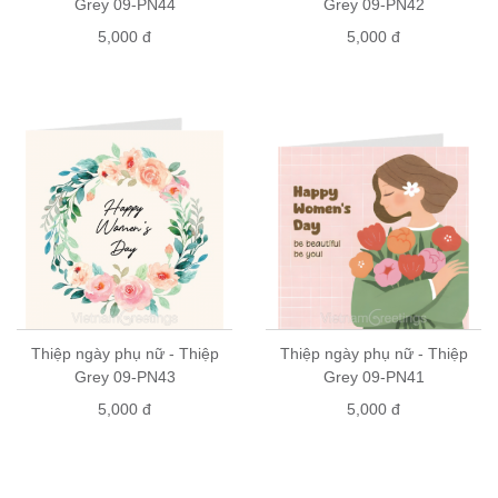
Grey 09-PN44
Grey 09-PN42
liên hệ để xác nhận đơn hàng và giao hàng
Mua lẻ tại cửa hàng: Thiệp có bán tại hầu hết các nhà sách lớn
5,000 đ
5,000 đ
và cửa hàng quà tặng trên toàn quốc. Hãy liên hệ với chúng tôi
để biết cửa hàng gần bạn nhất
Mua sỉ: vui lòng liên hệ số điện thoại 0904147007 (zalo/viber)
Thiệp ngày phụ nữ - Thiệp
Thiệp ngày phụ nữ - Thiệp
Grey 09-PN43
Grey 09-PN41
5,000 đ
5,000 đ