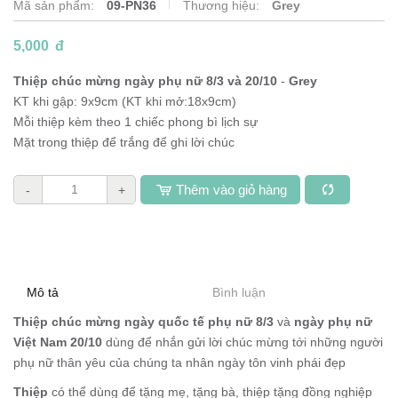
Mã sản phẩm:
09-PN36
Thương hiệu:
Grey
5,000
đ
Thiệp chúc mừng ngày phụ nữ 8/3 và 20/10
-
Grey
KT khi gập: 9x9cm (KT khi mở:18x9cm)
Mỗi thiệp kèm theo 1 chiếc phong bì lịch sự
Mặt trong thiệp để trắng để ghi lời chúc
Thêm vào giỏ hàng
-
+
Mô tả
Bình luận
Thiệp chúc mừng ngày quốc tế phụ nữ 8/3
và
ngày phụ nữ
Việt Nam 20/10
dùng để nhắn gửi lời chúc mừng tới những người
phụ nữ thân yêu của chúng ta nhân ngày tôn vinh phái đẹp
Thiệp
có thể dùng để tặng mẹ, tặng bà, thiệp tặng đồng nghiệp