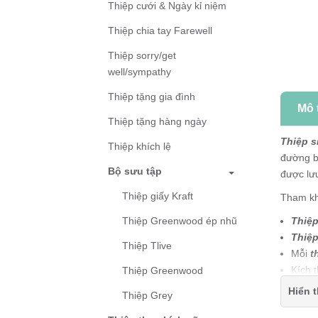
Thiệp cưới & Ngày kỉ niệm
Thiệp chia tay Farewell
Thiệp sorry/get
well/sympathy
Thiệp tặng gia đình
Mô 
Thiệp tặng hàng ngày
Thiệp s
Thiệp khích lệ
đường b
Bộ sưu tập
được lư
Thiệp giấy Kraft
Tham k
Thiệp
Thiệp Greenwood ép nhũ
Thiệp
Thiệp Tlive
Mỗi
t
Kích 
Thiệp Greenwood
Thiệp
Hiển t
Thiệp Grey
Thiệp