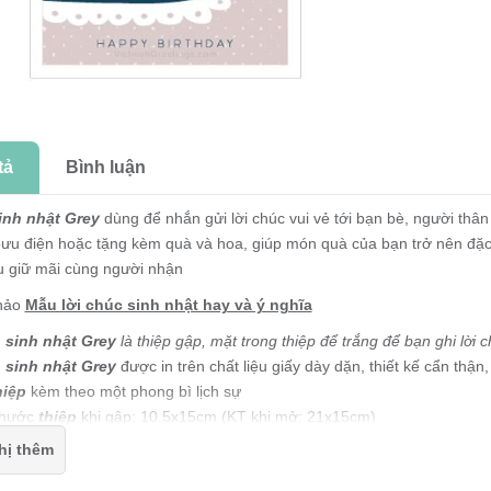
tả
Bình luận
inh nhật Grey
dùng để nhắn gửi lời chúc vui vẻ tới bạn bè, người thân 
ưu điện hoặc tặng kèm quà và hoa, giúp món quà của bạn trở nên đặc 
u giữ mãi cùng người nhận
hảo
Mẫu lời chúc sinh nhật hay và ý nghĩa
 sinh nhật Grey
là thiệp gập, mặt trong thiệp để trắng để bạn ghi lời c
 sinh nhật Grey
được in trên chất liệu giấy dày dặn, thiết kế cẩn thậ
hiệp
kèm theo một phong bì lịch sự
thước
thiệp
khi gập: 10.5x15cm (KT khi mở: 21x15cm)
 sinh nhật Grey
được thiết kế và sản xuất tại Việt Nam
hị thêm
 Grey
là thương hiệu đã được đăng ký bảo hộ bởi cục sở hữu trí tuệ