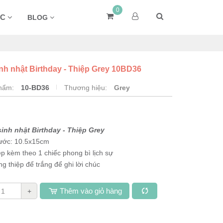
0
ÁC
BLOG
inh nhật Birthday - Thiệp Grey 10BD36
phẩm:
10-BD36
Thương hiệu:
Grey
sinh nhật Birthday
- Thiệp Grey
hước: 10.5x15cm
ệp kèm theo 1 chiếc phong bì lịch sự
ng thiệp để trắng để ghi lời chúc
Thêm vào giỏ hàng
+