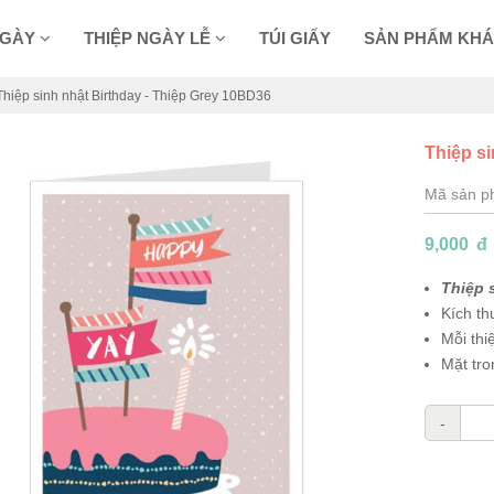
NGÀY
THIỆP NGÀY LỄ
TÚI GIẤY
SẢN PHẨM KH
hiệp sinh nhật Birthday - Thiệp Grey 10BD36
Thiệp s
Mã sản 
9,000
đ
Thiệp 
Kích t
Mỗi thi
Mặt tro
-