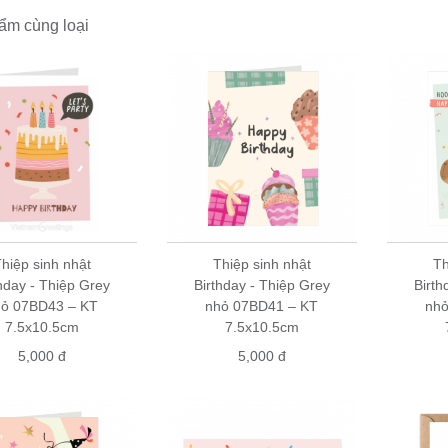
dẫn mua hàng
ẩm cùng loại
 online: đặt hàng theo trình tự trên website, chúng tôi sẽ liên hệ để 
ẻ tại cửa hàng: Thiệp Grey có bán tại hầu hết các nhà sách lớn và cử
và cửa hàng quà tặng và hỏi mua
thiệp Grey
.
: vui lòng liên hệ số điện thoại 0904147007 (zalo/viber)
hiệp sinh nhật
Thiệp sinh nhật
Th
hday - Thiệp Grey
Birthday - Thiệp Grey
Birth
hỏ 07BD43 – KT
nhỏ 07BD41 – KT
nhỏ
7.5x10.5cm
7.5x10.5cm
5,000 đ
5,000 đ