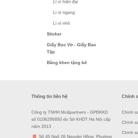
Lì xì hiện đại
Lì xì ngang
Lì xì nhỏ
Sticker
Giấy Bọc Vở - Giấy Bao
Tập
Bằng khen tặng bé
Thông tin liên hệ
Chính 
Công ty TNHH Mc&partners - GPĐKKD
Chính s
số 0106295850 do Sở KHDT Hà Nội cấp
Chính s
năm 2013
Chính s
Số 45 Ngõ 26 Nguyên Hồng, Phường