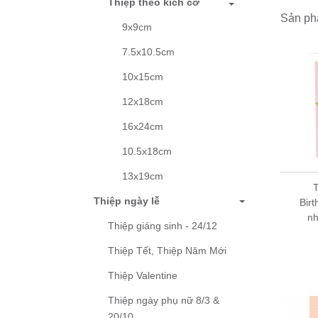
Thiệp theo kích cỡ
Hướng 
Sản ph
9x9cm
Mua lẻ
Mua l
7.5x10.5cm
sách 
10x15cm
Mua sỉ
12x18cm
16x24cm
10.5x18cm
13x19cm
Thiệp sinh nhật
T
Thiệp ngày lễ
Birthday Grey 09BD60
Birt
- 9x9 cm
n
Thiệp giáng sinh - 24/12
5,000 đ
Thiệp Tết, Thiệp Năm Mới
Thiệp Valentine
Thiệp ngày phụ nữ 8/3 &
20/10