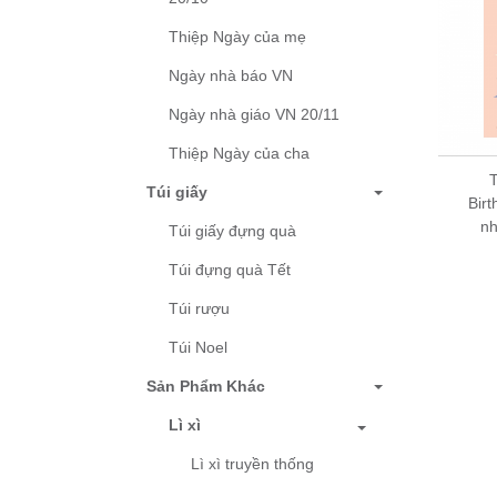
Thiệp Ngày của mẹ
Ngày nhà báo VN
Ngày nhà giáo VN 20/11
Thiệp Ngày của cha
Thiệp sinh nhật
Birthday - Thiệp Grey
T
Túi giấy
nhỏ 07BD45 – KT
Birt
7.5x10.5cm
n
Túi giấy đựng quà
5,000 đ
Túi đựng quà Tết
Túi rượu
Túi Noel
Sản Phẩm Khác
Lì xì
Lì xì truyền thống