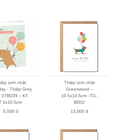
xác nhận đơn hàng và giao hàng
a hàng quà tặng trên toàn quốc. Hãy ghé qua các nhà
iệp sinh nhật
Thiệp sinh nhật
day - Thiệp Grey
Greenwood –
 07BD39 – KT
10.5x14.5cm -TG-
7.5x10.5cm
BD02
5,000 đ
13,000 đ