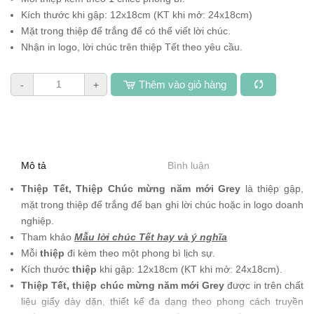
Kích thước khi gập: 12x18cm (KT khi mở: 24x18cm)
Mặt trong thiệp để trắng để có thể viết lời chúc.
Nhận in logo, lời chúc trên thiệp Tết theo yêu cầu.
Thêm vào giỏ hàng
-
+
Mô tả
Bình luận
Thiệp Tết, Thiệp Chúc mừng năm mới
Grey
là thiệp gập,
mặt trong thiệp để trắng để bạn ghi lời chúc hoặc in logo doanh
nghiệp.
Tham khảo
Mẫu lời chúc Tết hay và ý nghĩa
Mỗi
thiệp
đi kèm theo một phong bì lịch sự.
Kích thước
thiệp
khi gập: 12x18cm (KT khi mở: 24x18cm).
Thiệp Tết, thiệp chúc mừng năm mới Grey
được in trên chất
liệu giấy dày dặn, thiết kế đa dạng theo phong cách truyền