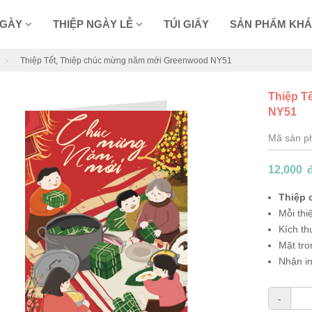
NGÀY
THIỆP NGÀY LỄ
TÚI GIẤY
SẢN PHẨM KH
Thiệp Tết, Thiệp chúc mừng năm mới Greenwood NY51
Thiệp T
NY51
Mã sản 
12,000
Thiệp 
Mỗi thi
Kích t
Mặt tro
Nhận in
-