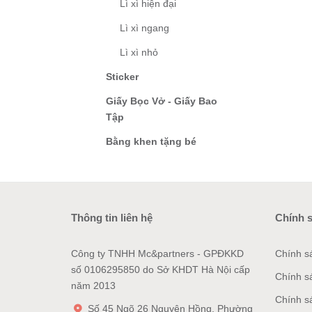
Lì xì hiện đại
Lì xì ngang
Lì xì nhỏ
Sticker
Giấy Bọc Vở - Giấy Bao
Tập
Bằng khen tặng bé
Thông tin liên hệ
Chính 
Công ty TNHH Mc&partners - GPĐKKD
Chính s
số 0106295850 do Sở KHDT Hà Nội cấp
Chính s
năm 2013
Chính s
Số 45 Ngõ 26 Nguyên Hồng, Phường