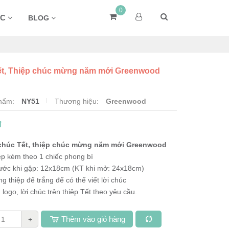
0
ÁC
BLOG
ết, Thiệp chúc mừng năm mới Greenwood
phẩm:
NY51
Thương hiệu:
Greenwood
đ
chúc Tết, thiệp chúc mừng năm mới Greenwood
ệp kèm theo 1 chiếc phong bì
hước khi gập: 12x18cm (KT khi mở: 24x18cm)
ng thiệp để trắng để có thể viết lời chúc
 logo, lời chúc trên thiệp Tết theo yêu cầu.
Thêm vào giỏ hàng
+