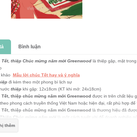
tả
Bình luận
 Tết, thiệp Chúc mừng năm mới Greenwood
là thiệp gập, mặt trong
ệp
 khảo
Mẫu lời chúc Tết hay và ý nghĩa
hiệp
đi kèm theo một phong bì lịch sự
thước
thiệp
khi gập: 12x18cm (KT khi mở: 24x18cm)
p Tết, thiệp chúc mừng năm mới Greenwood
được in trên chất liệu 
theo phong cách truyền thống Việt Nam hoặc hiện đại, rất phù hợp để 
 Tết, thiệp chúc mừng năm mới Greenwood
là thương hiệu đã được 
Thiệp Chúc mừng năm mới
là một cách tuyệt vời để doanh nghiệp gửi
à hợp tác trong suốt một năm qua.
hị thêm
p chúc mừng năm mới
có in logo của doanh nghiệp là cách để ghi lại