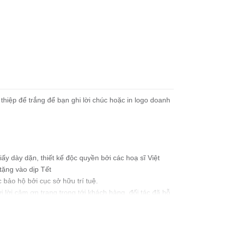
 thiệp để trắng để bạn ghi lời chúc hoặc in logo doanh
giấy dày dặn, thiết kế độc quyền bởi các hoạ sĩ Việt
tặng vào dịp Tết
bảo hộ bởi cục sở hữu trí tuệ.
 lời cảm ơn trang trọng tới khách hàng, đối tác đã hỗ
 dấu ấn thương hiệu doanh nghiệp bạn trong lòng