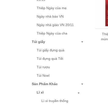
Thiệp Ngày của mẹ
Ngày nhà báo VN
Ngày nhà giáo VN 20/11
Thiệp Ngày của cha
Thi
Thiệp Tết, Thiệp chúc
mừn
Túi giấy
mừng năm mới - Thiệp
Grey 12TT70 -KT
Túi giấy đựng quà
12x18cm
Túi đựng quà Tết
10,000 đ
Túi rượu
Túi Noel
Sản Phẩm Khác
Lì xì
Lì xì truyền thống