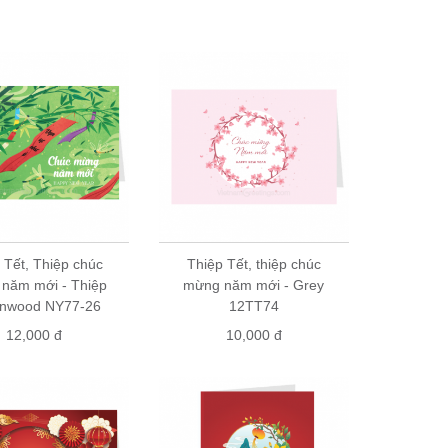
n hệ với chúng tôi để được báo giá. Điện thoại:
mọi số lượng.
 Tết, Thiệp chúc
Thiệp Tết, thiệp chúc
năm mới - Thiệp
mừng năm mới - Grey
nwood NY77-26
12TT74
12,000 đ
10,000 đ