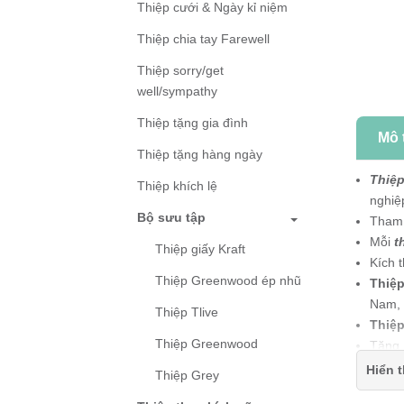
Thiệp cưới & Ngày kỉ niệm
Thiệp chia tay Farewell
Thiệp sorry/get
well/sympathy
Thiệp tặng gia đình
Mô 
Thiệp tặng hàng ngày
Thiệp
Thiệp khích lệ
nghi
Bộ sưu tập
Tham
Mỗi
t
Thiệp giấy Kraft
Kích 
Thiệp Greenwood ép nhũ
Thiệ
Nam, 
Thiệp Tlive
Thiệp
Thiệp Greenwood
Tặng
trợ v
Hiển t
Thiệp Grey
Thiệ