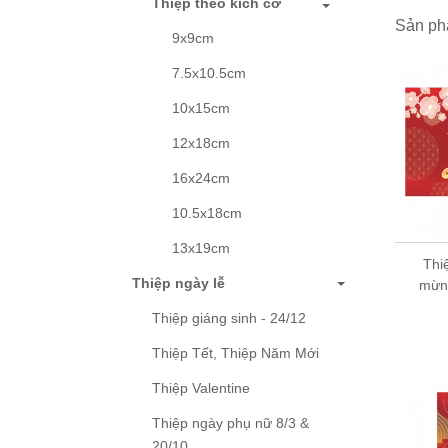
Thiệp theo kích cỡ
khách
Sản ph
Mua sỉ
9x9cm
Chúng
7.5x10.5cm
Hướng d
10x15cm
Để đặt i
0904147
12x18cm
Quy trìn
16x24cm
+ Chọn
10.5x18cm
+ Gửi số
13x19cm
+ Chúng 
Thiệp Tết, Thiệp chúc
Thi
+ Báo gi
Thiệp ngày lễ
mừng năm mới - Thiệp
mừn
+ Tham
Grey 12TT68 -KT
Thiệp giáng sinh - 24/12
12x18cm
Thiệp Tết, Thiệp Năm Mới
10,000 đ
Thiệp Valentine
Thiệp ngày phụ nữ 8/3 &
20/10