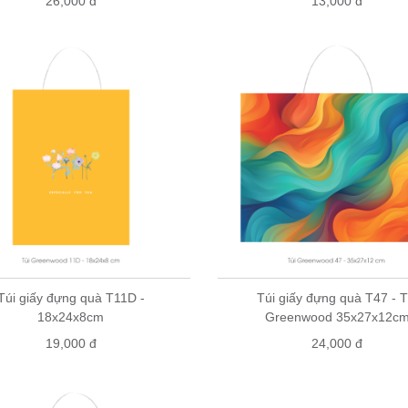
26,000 đ
13,000 đ
Túi giấy đựng quà T11D -
Túi giấy đựng quà T47 - T
18x24x8cm
Greenwood 35x27x12c
19,000 đ
24,000 đ