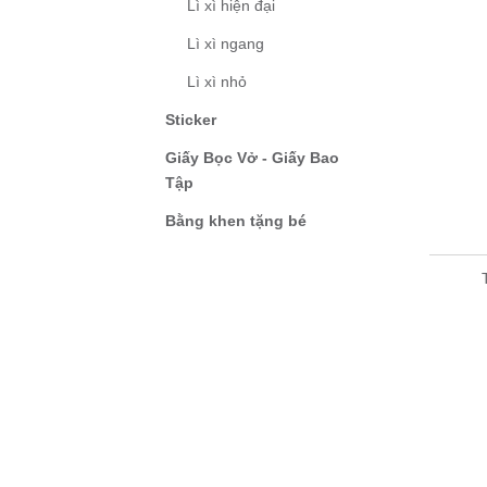
Lì xì hiện đại
Lì xì ngang
Lì xì nhỏ
Sticker
Giấy Bọc Vở - Giấy Bao
Tập
Bằng khen tặng bé