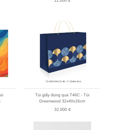
11,000 đ
úi
Túi giấy đựng quà T46C - Túi
m
Greenwood 32x40x16cm
32,000 đ