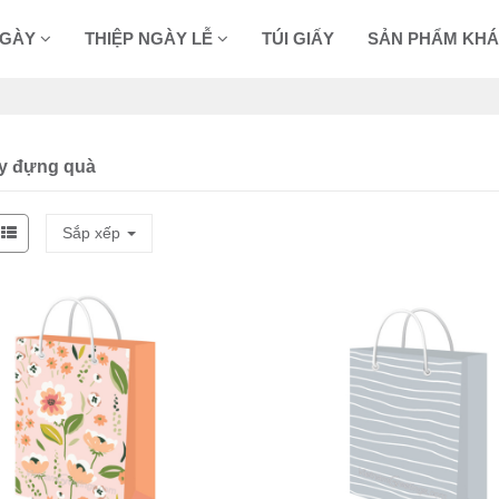
NGÀY
THIỆP NGÀY LỄ
TÚI GIẤY
SẢN PHẨM KH
ấy đựng quà
Sắp xếp