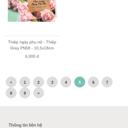
Thiệp ngày phụ nữ - Thiệp
Grey PN58 - 10,5x18cm
6,000 đ
«
1
2
3
4
5
6
7
8
9
»
Thông tin liên hệ