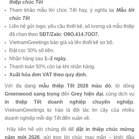
thiệp chúc Tết
Tham khảo mẫu lời chúc Tết hay, ý nghĩa tại
Mẫu lời
chúc Tết
Liên hệ gửi logo, yêu cầu thiết kế, số lượng và mẫu thiệp
đã chọn theo
S
ĐT/Zalo: O9O.414.7OO7.
VietnamGreetings báo giá và lên thiết kế sơ bộ.
Đặt cọc 50% số tiền.
Nhận hàng sau
1–2 ngày.
Thanh toán 50% còn lại khi nhận hàng.
Xuất hóa đơn VAT theo quy định.
Với đa dạng
mẫu thiệp Tết 2026 màu đỏ
, từ dòng
Greenwood sang trọng
đến
Grey hiện đại
, cùng dịch vụ
in thiệp Tết doanh nghiệp chuyên nghiệp
,
VietnamGreetings tự hào là đối tác tin cậy của nhiều
doanh nghiệp mỗi dịp Tết đến xuân về.
Hãy liên hệ với chúng tôi để
đặt in thiệp chúc mừng
năm mới 2026
, gửi trọn lời chúc may mắn – khởi đầu